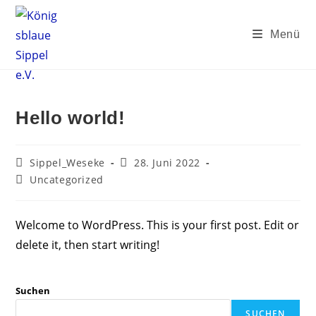
Zum
Inhalt
Menü
springen
Hello world!
Beitrags-
Beitrag
Sippel_Weseke
28. Juni 2022
Autor:
veröffentlicht:
Beitrags-
Uncategorized
Kategorie:
Welcome to WordPress. This is your first post. Edit or
delete it, then start writing!
Suchen
SUCHEN