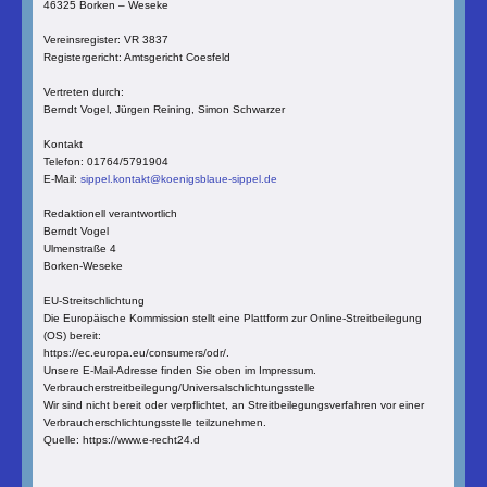
46325 Borken – Weseke
Vereinsregister: VR 3837
Registergericht: Amtsgericht Coesfeld
Vertreten durch:
Berndt Vogel, Jürgen Reining, Simon Schwarzer
Kontakt
Telefon: 01764/5791904
E-Mail:
sippel.kontakt@koenigsblaue-sippel.de
Redaktionell verantwortlich
Berndt Vogel
Ulmenstraße 4
Borken-Weseke
EU-Streitschlichtung
Die Europäische Kommission stellt eine Plattform zur Online-Streitbeilegung
(OS) bereit:
https://ec.europa.eu/consumers/odr/.
Unsere E-Mail-Adresse finden Sie oben im Impressum.
Verbraucherstreitbeilegung/Universalschlichtungsstelle
Wir sind nicht bereit oder verpflichtet, an Streitbeilegungsverfahren vor einer
Verbraucherschlichtungsstelle teilzunehmen.
Quelle: https://www.e-recht24.d